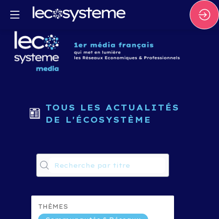
TOUS LES ACTUALITÉS
DE L'ÉCOSYSTÈME
"L
R
D
E
: 
THÈMES
MA
LE