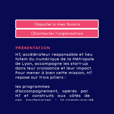
Ajouter à mes favoris
Contacter l'organisation
PRÉSENTATION
H7, accélérateur responsable et lieu
totem du numérique de la Métropole
de Lyon, accompagne les start-up
dans leur croissance et leur impact.
Pour mener à bien cette mission, H7
repose sur trois piliers :
les programmes
d’accompagnement, opérés par
H7 et construits aux côtés de
ses partenaires ; la communauté,
composée d’entrepreneurs, de
grandes entreprises, de talents, de