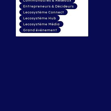
Communautés & Réseaux
Entrepreneurs & Décideurs
Lecosystème Connect
Lecosystème Hub
Lecosystème Média
Grand événement
Effacer tous les filtres
15
C’
te
di
vo